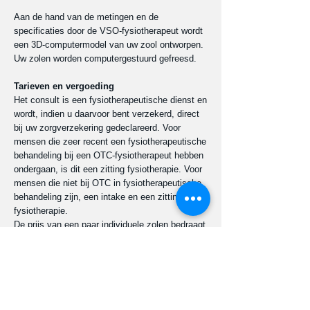
Aan de hand van de metingen en de
specificaties door de VSO-fysiotherapeut wordt
een 3D-computermodel van uw zool ontworpen.
Uw zolen worden computergestuurd gefreesd.
Tarieven en vergoeding
Het consult is een fysiotherapeutische dienst en
wordt, indien u daarvoor bent verzekerd, direct
bij uw zorgverzekering gedeclareerd. Voor
mensen die zeer recent een fysiotherapeutische
behandeling bij een OTC-fysiotherapeut hebben
ondergaan, is dit een zitting fysiotherapie. Voor
mensen die niet bij OTC in fysiotherapeutische
behandeling zijn, een intake en een zitting
fysiotherapie.
De prijs van een paar individuele zolen bedraagt
€ 187,75 (kinderen t/m 12 jaar
€ 167,50). Een nabestelling van een paar
steunzolen binnen 6 maanden kost
€ 160,50. Dit zijn basisbedragen inclusief
benodigde controles en aanpassingen binnen
een half jaar na aanschaf. Vermelde prijzen zijn