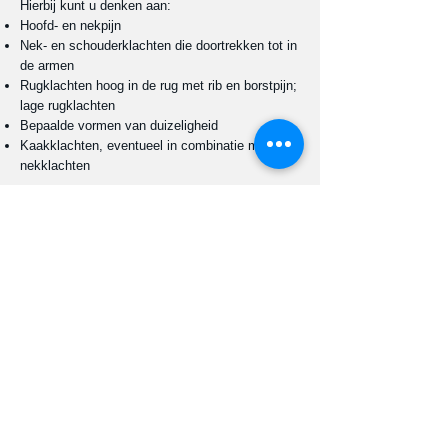
Hierbij kunt u denken aan:
Hoofd- en nekpijn
Nek- en schouderklachten die doortrekken tot in
de armen
Rugklachten hoog in de rug met rib en borstpijn;
lage rugklachten
Bepaalde vormen van duizeligheid
Kaakklachten, eventueel in combinatie met
nekklachten
Of manuele therapie ook uw klacht kan
verhelpen, moet blijken tijdens het onderzoek bij
de eerste behandeling en is tevens afhankelijk
van uw eigen inzet.
Wat gebeurt er tijdens de eerste
behandeling?
Tijdens de eerste behandeling voert de manueel
therapeut een uitgebreid vraaggesprek met de
patiënt. Ook voert hij of zij een lichamelijk
onderzoek uit. De manueel therapeut kijkt
daarbij niet alleen naar de klacht zelf, maar
onderzoekt tevens waardoor de klacht ontstaat.