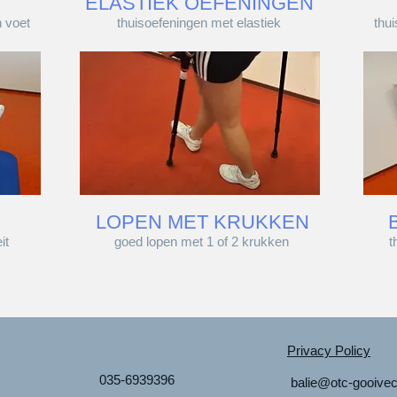
T
ELASTIEK OEFENINGEN
n voet
thuisoefeningen met elastiek
thui
LOPEN MET KRUKKEN
it
goed lopen met 1 of 2 krukken
t
Privacy Policy
035-6939396
balie@otc-gooivec