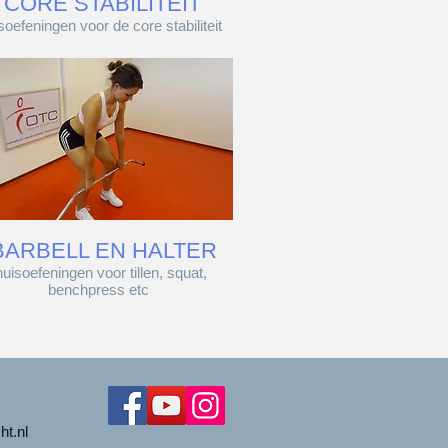
CORE STABILITEIT
soefeningen voor de core stabiliteit
BARBELL EN HALTER
huisoefeningen voor tillen, squat,
benchpress etc
ht.nl