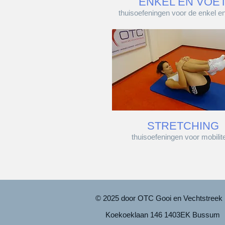
ENKEL EN VOE
thuisoefeningen voor de enkel e
STRETCHING
thuisoefeningen voor mobilite
© 2025 door OTC Gooi en Vechtstreek
Koekoeklaan 146 1403EK Bussum