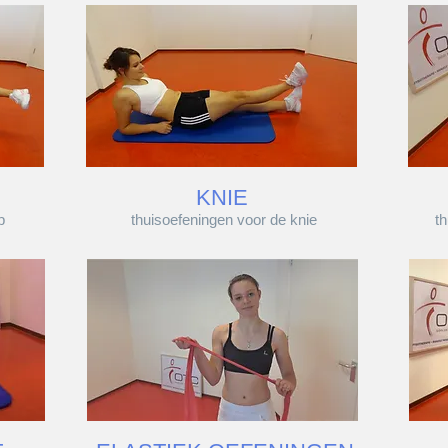
KNIE
p
thuisoefeningen voor de knie
t