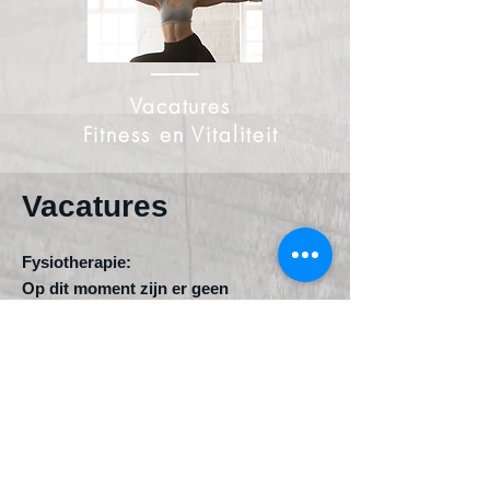
Vacatures
Fitness en Vitaliteit
Vacatures
F
ysio
therapie:
Op dit moment zijn er geen
openstaande vacatures.
Fitness en Vitaliteit
:
Op dit moment zijn er geen
openstaande vacatures.
A
dministratie: