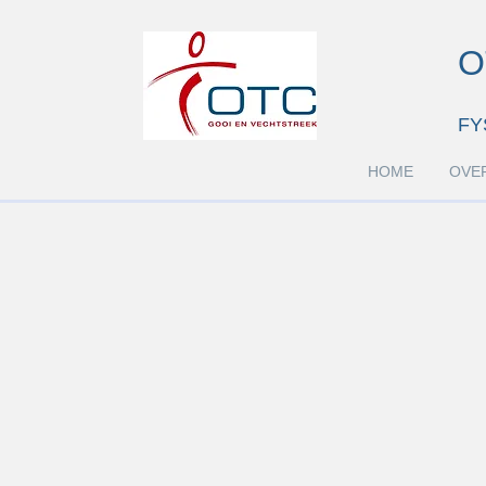
O
FY
HOME
OVE