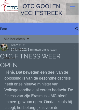
OTC GOOI EN
VECHTSTREEK
Post
Alle berichten
Team OTC
Alle berichten
14 jan 2022
1 minuten om te lezen
OTC FITNESS WEER
Corona
OPEN
Hèhè. Dat bewegen een deel van de 
oplossing is van de gezondheidscrisis 
heeft onze nieuwe minister van 
Volksgezondheid al eerder bedacht. De 
fitness van zijn Erasmus UMC bleef 
immers gewoon open. Omdat, zoals hij 
uitlegt, het belangrijk is voor de 