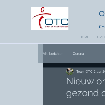
O
FY
HOME
OVE
Alle berichten
Corona
Team OTC
2 apr 
Nieuw on
gezond 