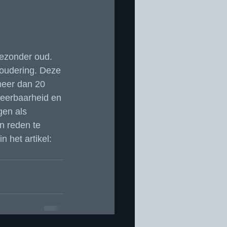
ezonder oud. 
roudering. Deze 
meer dan 20 
weerbaarheid en 
gen als 
n reden te 
 het artikel: 