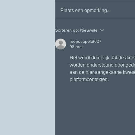
Plaats een opmerking...
De Fysio als poortwachter
Sorteren op:
Nieuwste
ontlast de gezondheidszorg
mepovapelut827
08 mei
Het wordt duidelijk dat de al
worden ondersteund door gedo
aan de hier aangekaarte kwest
platformcontexten.