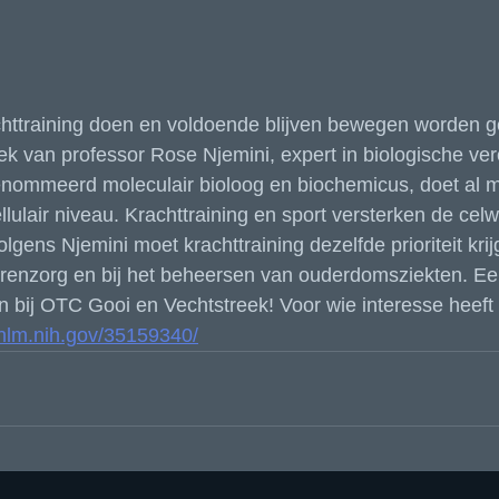
httraining doen en voldoende blijven bewegen worden g
zoek van professor Rose Njemini, expert in biologische ve
nommeerd moleculair bioloog en biochemicus, doet al 
llulair niveau. Krachttraining en sport versterken de cel
gens Njemini moet krachttraining dezelfde prioriteit krij
erenzorg en bij het beheersen van ouderdomsziekten. Ee
 bij OTC Gooi en Vechtstreek! Voor wie interesse heeft in
.nlm.nih.gov/35159340/