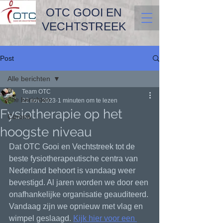
OTC GOOI EN
VECHTSTREEK
Post
Alle berichten
Team OTC
Alle berichten
22 nov 2023
1 minuten om te lezen
Fysiotherapie op het
Corona
hoogste niveau
Dat OTC Gooi en Vechtstreek tot de 
beste fysiotherapeutische centra van 
Nederland behoort is vandaag weer 
bevestigd. Al jaren worden we door een 
onafhankelijke organisatie geauditeerd. 
Vandaag zijn we opnieuw met vlag en 
wimpel geslaagd. 
Kijk hier voor een 