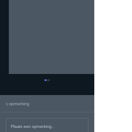
1 opmerking
Fysio's zijn het 
Nieuw onderzoek
Plaats een opmerking...