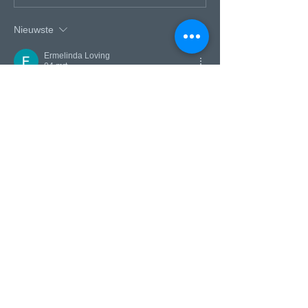
krachttraining en gezond
oud worden
Nieuwste
Ermelinda Loving
04 mrt
Dank voor het precieze overzicht. De 
impact van online entertainmentplatforms 
op het gedrag van gebruikers wordt echter 
niet grondig bestudeerd. Op de website is 
aanvullende informatie over dit onderwerp 
beschikbaar. Het artikel zou profiteren van 
een dieper inzicht in de obstakels binnen 
de sector.
Like
Reageren