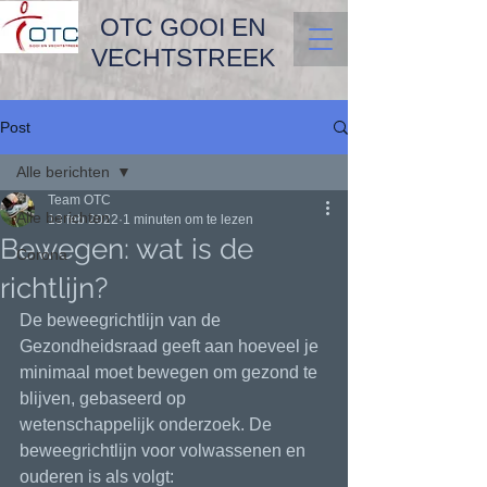
OTC GOOI EN
VECHTSTREEK
Post
Alle berichten
Team OTC
Alle berichten
13 feb 2022
1 minuten om te lezen
Bewegen: wat is de
Corona
richtlijn?
De beweegrichtlijn van de 
Gezondheidsraad geeft aan hoeveel je 
minimaal moet bewegen om gezond te 
blijven, gebaseerd op 
wetenschappelijk onderzoek. De 
beweegrichtlijn voor volwassenen en 
ouderen is als volgt: